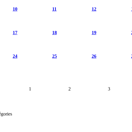
10
11
12
17
18
19
24
25
26
1
2
3
égories