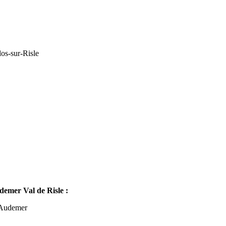
os-sur-Risle
mer Val de Risle :
-Audemer