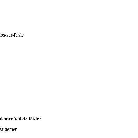
os-sur-Risle
mer Val de Risle :
-Audemer