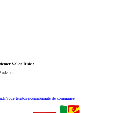
mer Val de Risle :
-Audemer
er.fr/votre-territoire/communaute-de-communes/