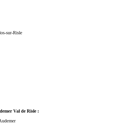
os-sur-Risle
mer Val de Risle :
-Audemer