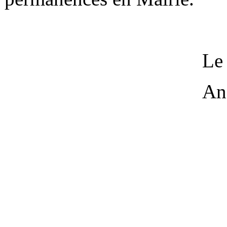
Le
An