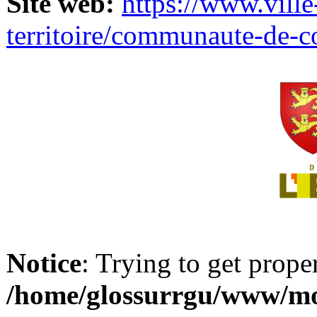
Site web:
https://www.ville
territoire/communaute-de-
Notice
: Trying to get prope
/home/glossurrgu/www/mod