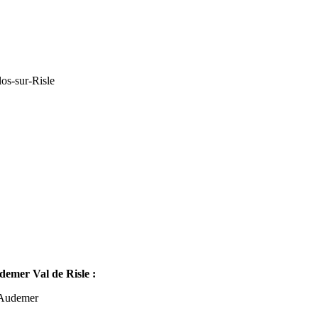
os-sur-Risle
mer Val de Risle :
-Audemer