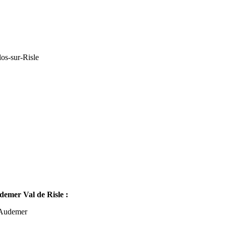
os-sur-Risle
mer Val de Risle :
-Audemer