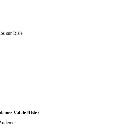
os-sur-Risle
mer Val de Risle :
-Audemer