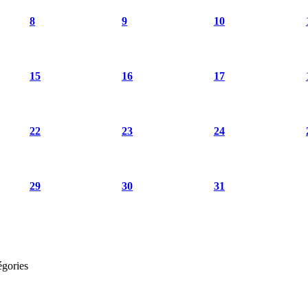
8
9
10
15
16
17
22
23
24
29
30
31
égories