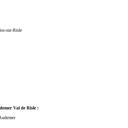
os-sur-Risle
mer Val de Risle :
-Audemer