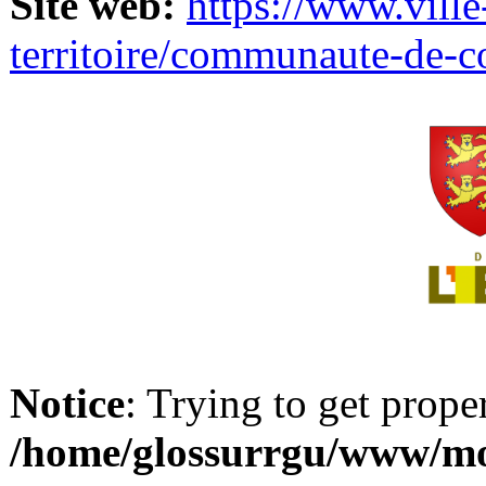
Site web:
https://www.ville
territoire/communaute-de-
Notice
: Trying to get prope
/home/glossurrgu/www/mod