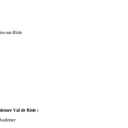
os-sur-Risle
mer Val de Risle :
-Audemer