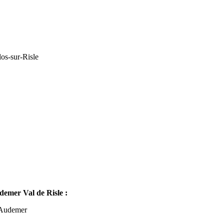
os-sur-Risle
mer Val de Risle :
-Audemer