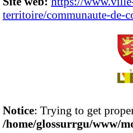
Site web:
https://www.ville
territoire/communaute-de-
Notice
: Trying to get prope
/home/glossurrgu/www/mod