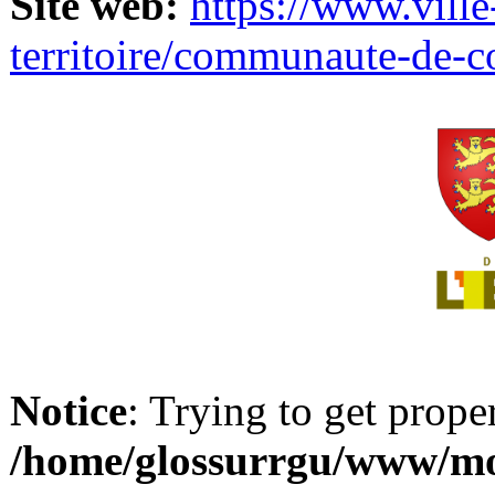
Site web:
https://www.ville
territoire/communaute-de-
Notice
: Trying to get prope
/home/glossurrgu/www/mod