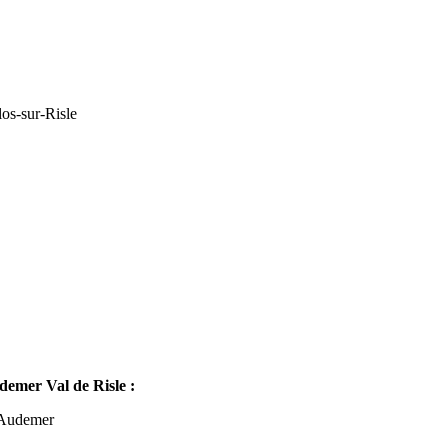
os-sur-Risle
mer Val de Risle :
-Audemer