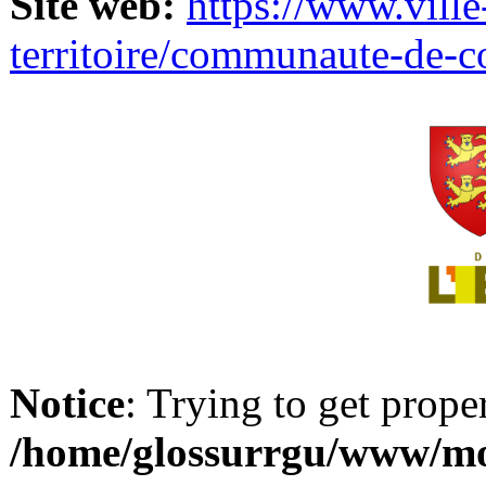
Site web:
https://www.ville
territoire/communaute-de-
Notice
: Trying to get prope
/home/glossurrgu/www/mod