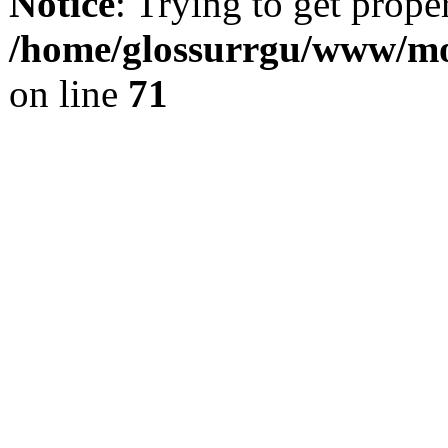
Notice
: Trying to get prope
/home/glossurrgu/www/mod
on line
71