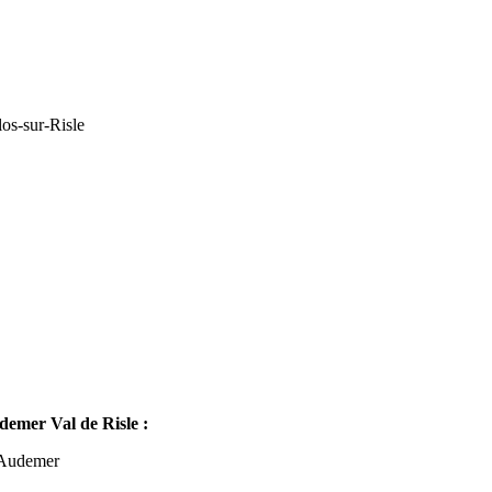
os-sur-Risle
mer Val de Risle :
-Audemer