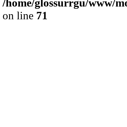
/home/glossurrgu/www/mod
on line
71