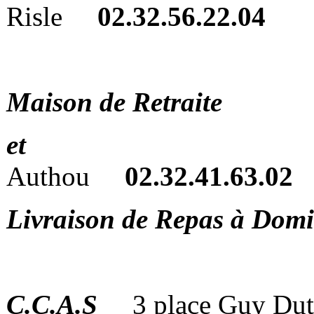
Risle
02.32.56.22.04
Maison de Retraite
et
2 rue St V
Authou
02.32.41.63.02
Livraison de Repas à Domi
C.C.A.S
3 place Guy Du