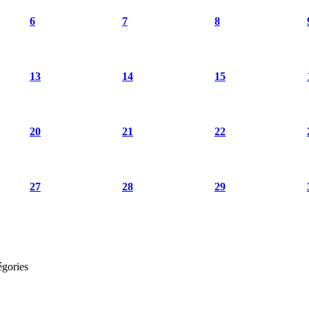
6
7
8
13
14
15
20
21
22
27
28
29
égories