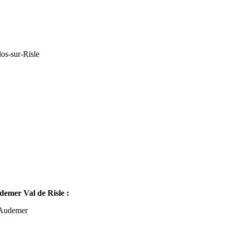
os-sur-Risle
mer Val de Risle :
-Audemer