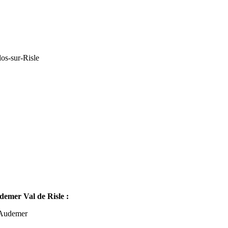
os-sur-Risle
mer Val de Risle :
-Audemer