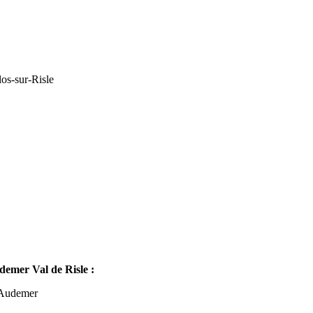
os-sur-Risle
mer Val de Risle :
-Audemer