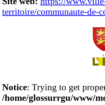
Site web:
https://www.ville
territoire/communaute-de-
Notice
: Trying to get prope
/home/glossurrgu/www/mod