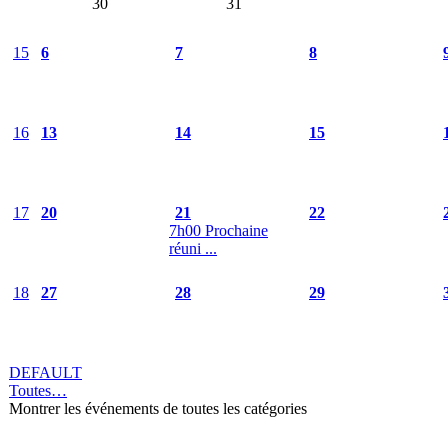
30
31
15
6
7
8
16
13
14
15
17
20
21
22
7h00 Prochaine
réuni ...
18
27
28
29
DEFAULT
Toutes…
Montrer les événements de toutes les catégories