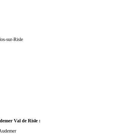
os-sur-Risle
mer Val de Risle :
-Audemer