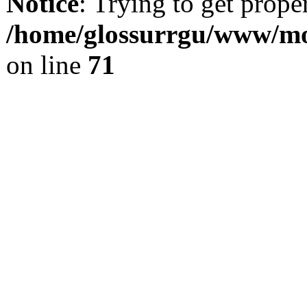
Notice
: Trying to get prope
/home/glossurrgu/www/mod
on line
71