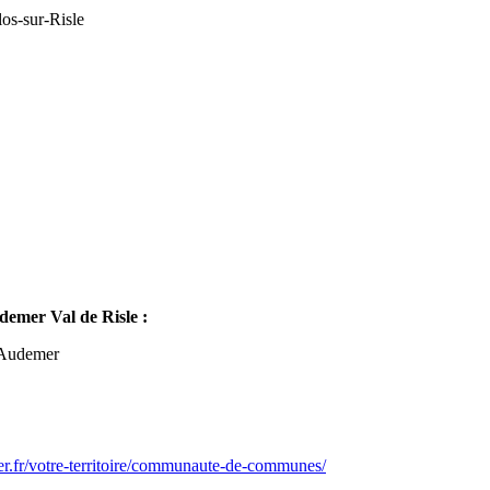
os-sur-Risle
mer Val de Risle :
-Audemer
er.fr/votre-territoire/communaute-de-communes/