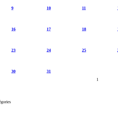
9
10
11
16
17
18
23
24
25
30
31
1
égories