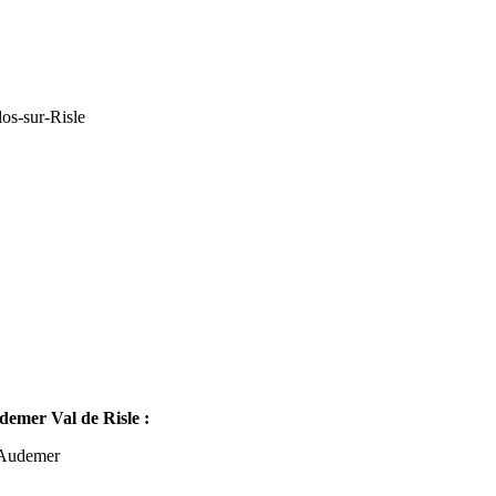
os-sur-Risle
mer Val de Risle :
-Audemer