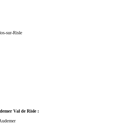
os-sur-Risle
mer Val de Risle :
-Audemer