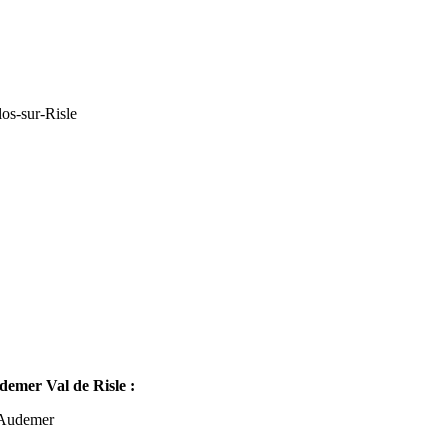
os-sur-Risle
mer Val de Risle :
-Audemer