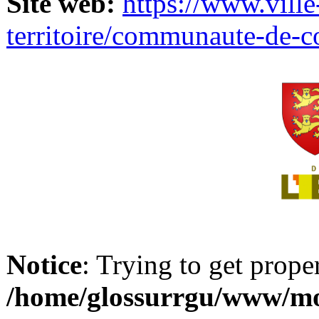
Site web:
https://www.ville
territoire/communaute-de-
Notice
: Trying to get prope
/home/glossurrgu/www/mod