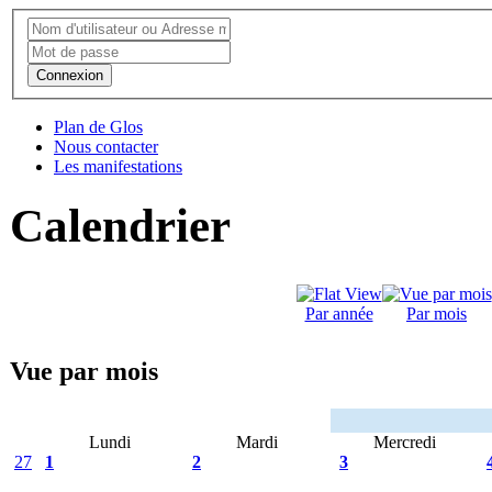
Connexion
Plan de Glos
Nous contacter
Les manifestations
Calendrier
Par année
Par mois
Vue par mois
Lundi
Mardi
Mercredi
27
1
2
3