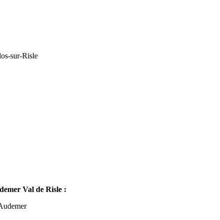
os-sur-Risle
mer Val de Risle :
-Audemer