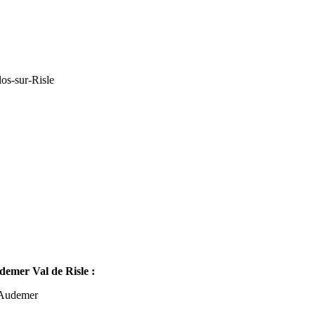
os-sur-Risle
mer Val de Risle :
-Audemer