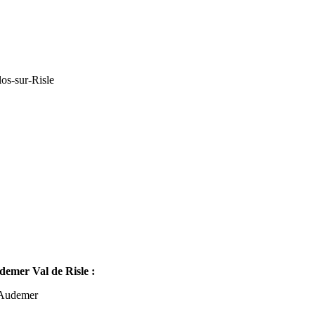
os-sur-Risle
mer Val de Risle :
-Audemer