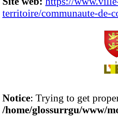
Site web:
https://www.ville
territoire/communaute-de-
Notice
: Trying to get prope
/home/glossurrgu/www/mod