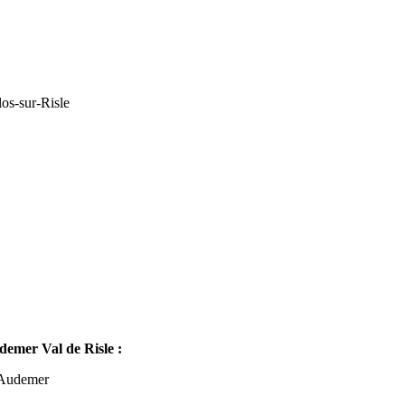
os-sur-Risle
mer Val de Risle :
-Audemer