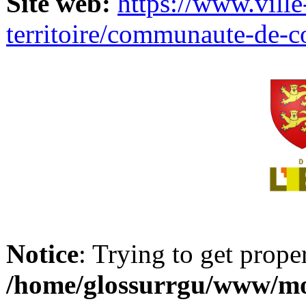
Site web:
https://www.ville
territoire/communaute-de-
Notice
: Trying to get prope
/home/glossurrgu/www/mod