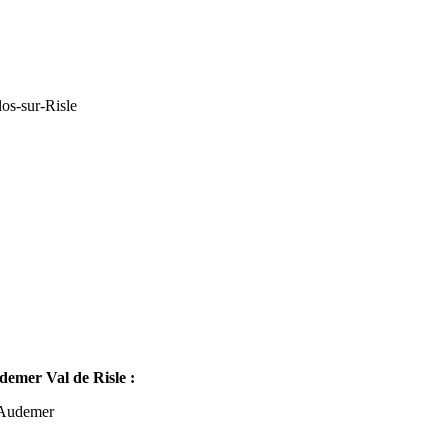
os-sur-Risle
mer Val de Risle :
-Audemer