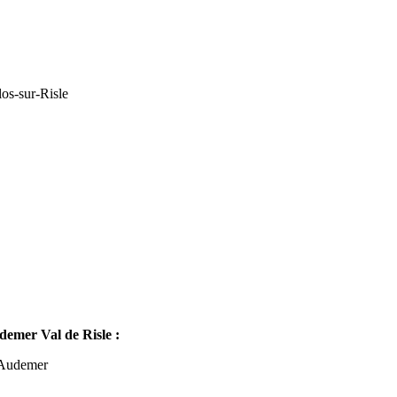
os-sur-Risle
mer Val de Risle :
-Audemer