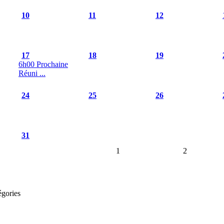
10
11
12
17
18
19
6h00 Prochaine
Réuni ...
24
25
26
31
1
2
égories