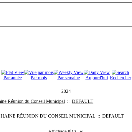
Par année
Par mois
Par semaine
Aujourd'hui
Rechercher
2024
ine Réunion du Conseil Municipal
::
DEFAULT
HAINE RÉUNION DU CONSEIL MUNICIPAL
::
DEFAULT
Affichage #