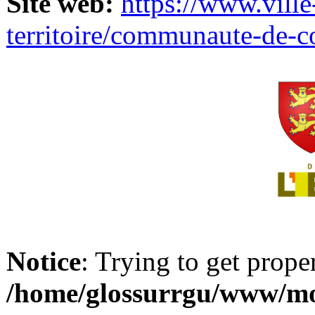
Site web:
https://www.ville
territoire/communaute-de-
Notice
: Trying to get prope
/home/glossurrgu/www/mod