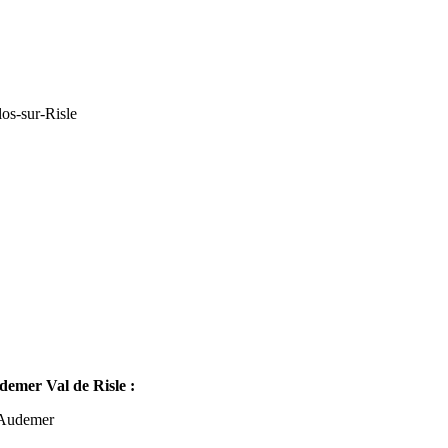
os-sur-Risle
mer Val de Risle :
-Audemer