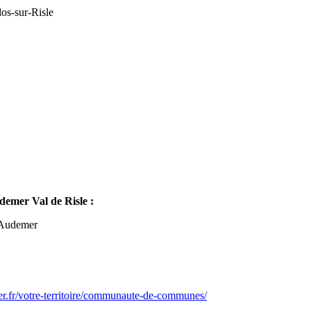
os-sur-Risle
mer Val de Risle :
-Audemer
er.fr/votre-territoire/communaute-de-communes/