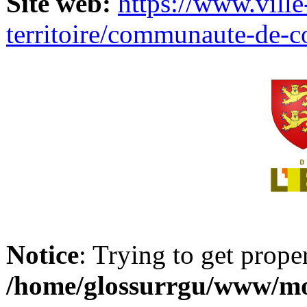
Site web:
https://www.ville
territoire/communaute-de-
Notice
: Trying to get prope
/home/glossurrgu/www/mod