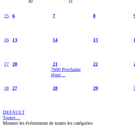
30
31
15
6
7
8
16
13
14
15
17
20
21
22
7h00 Prochaine
réuni ...
18
27
28
29
DEFAULT
Toutes…
Montrer les événements de toutes les catégories