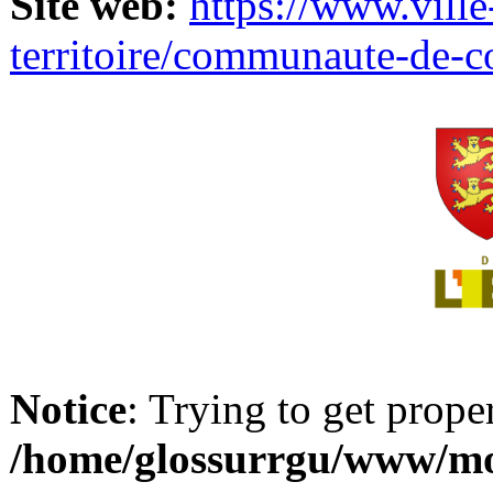
Site web:
https://www.ville
territoire/communaute-de-
Notice
: Trying to get prope
/home/glossurrgu/www/mod