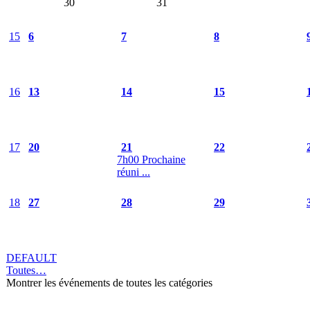
30
31
15
6
7
8
16
13
14
15
17
20
21
22
7h00 Prochaine
réuni ...
18
27
28
29
DEFAULT
Toutes…
Montrer les événements de toutes les catégories