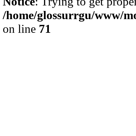
Notice
: Trying to get prope
/home/glossurrgu/www/mod
on line
71