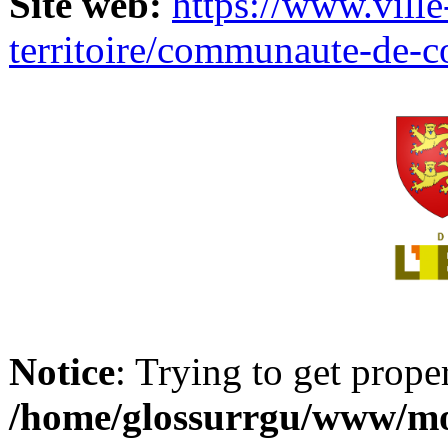
Site web:
https://www.ville
territoire/communaute-de-
Notice
: Trying to get prope
/home/glossurrgu/www/mod