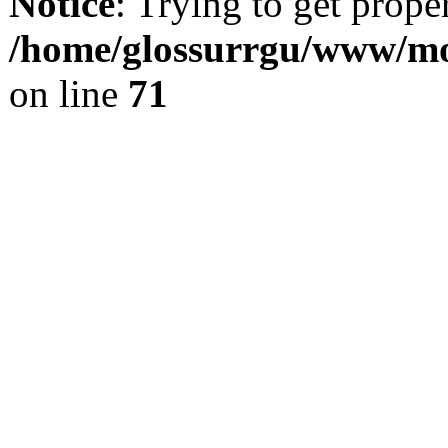
Notice
: Trying to get prope
/home/glossurrgu/www/mod
on line
71