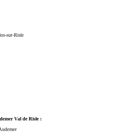
os-sur-Risle
mer Val de Risle :
-Audemer